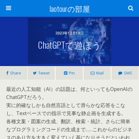
laotourの部屋
2023年12月18日
ChatGPTで遊ぼう
Share
Tweet
Pin
Mail
SMS
最近の人工知能（AI）の話題は、何といってもOpenAIの
ChatGPTだろう。
実に的確なしかも自然言語として滑らかな応答をこな
し、Textベースでの指示で見事な静止画を生成する。
各種文案・図案の生成、翻訳、検索・統計、さらに簡単
なプログラミングコードの生成まで……これからのビジネ
スのあり方を大きく変えていく基になりそうだといわれ