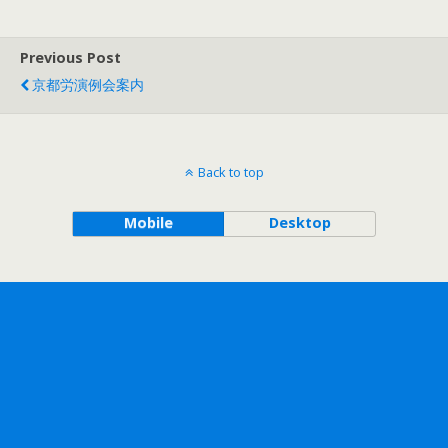
Previous Post
京都労演例会案内
Back to top
Mobile
Desktop